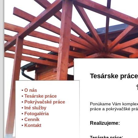
Tesárske práce
•
O nás
•
Tesárske práce
•
Pokrývačské práce
Ponúkame Vám komplexné 
•
Iné služby
práce a pokrývačšké prá
•
Fotogaléria
•
Cenník
Realizujeme:
•
Kontakt
Tesárske práce: