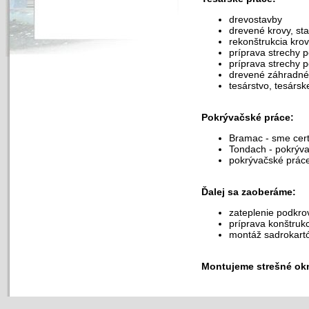
drevostavby
drevené krovy, st
rekonštrukcia kro
príprava strechy 
príprava strechy p
drevené záhradné 
tesárstvo, tesárs
Pokrývačské práce:
Bramac - sme cert
Tondach - pokrývač
pokrývačské práce
Ďalej sa zaoberáme:
zateplenie podkro
príprava konštruk
montáž sadrokart
Montujeme strešné ok