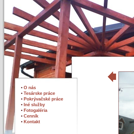
•
O nás
•
Tesárske práce
•
Pokrývačské práce
•
Iné služby
•
Fotogaléria
•
Cenník
•
Kontakt