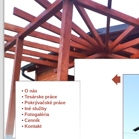
•
O nás
•
Tesárske práce
•
Pokrývačské práce
•
Iné služby
•
Fotogaléria
•
Cenník
•
Kontakt