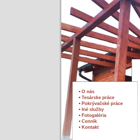
•
O nás
•
Tesárske práce
•
Pokrývačské práce
•
Iné služby
•
Fotogaléria
•
Cenník
•
Kontakt