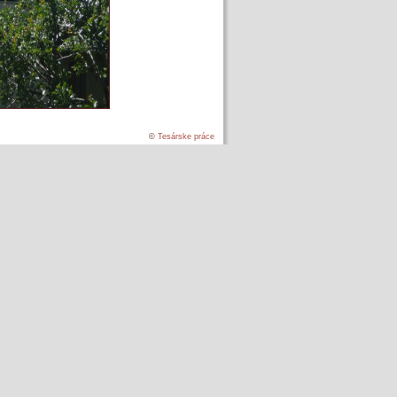
©
Tesárske práce