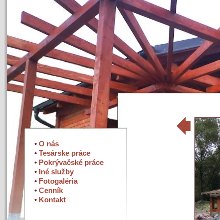
•
O nás
•
Tesárske práce
•
Pokrývačské práce
•
Iné služby
•
Fotogaléria
•
Cenník
•
Kontakt