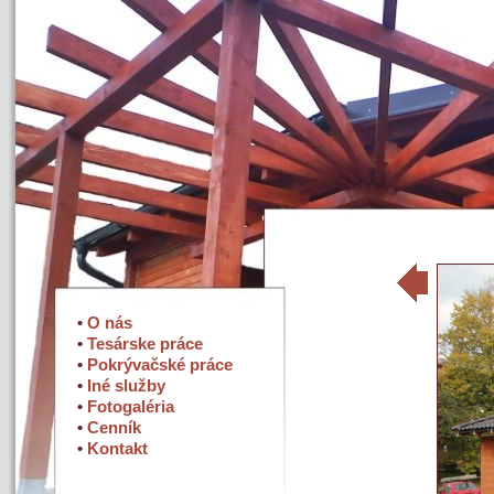
•
O nás
•
Tesárske práce
•
Pokrývačské práce
•
Iné služby
•
Fotogaléria
•
Cenník
•
Kontakt